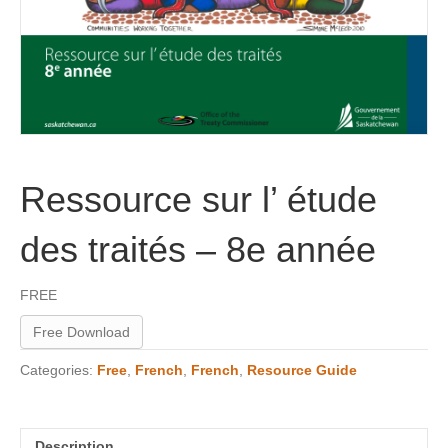
Ressource sur l’ étude
des traités – 8e année
FREE
Free Download
Categories:
Free
,
French
,
French
,
Resource Guide
Description